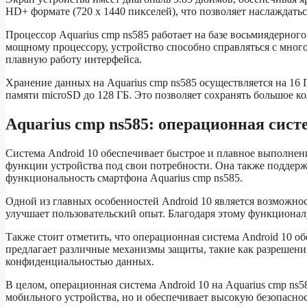
HD+ формате (720 x 1440 пикселей), что позволяет наслаждать
Процессор Aquarius cmp ns585 работает на базе восьмиядерного
мощному процессору, устройство способно справляться с мног
плавную работу интерфейса.
Хранение данных на Aquarius cmp ns585 осуществляется на 16
памяти microSD до 128 ГБ. Это позволяет сохранять большое к
Aquarius cmp ns585: операционная сист
Система Android 10 обеспечивает быстрое и плавное выполнени
функции устройства под свои потребности. Она также поддер
функциональность смартфона Aquarius cmp ns585.
Одной из главных особенностей Android 10 является возможнос
улучшает пользовательский опыт. Благодаря этому функционалу
Также стоит отметить, что операционная система Android 10 о
предлагает различные механизмы защиты, такие как разрешени
конфиденциальностью данных.
В целом, операционная система Android 10 на Aquarius cmp ns
мобильного устройства, но и обеспечивает высокую безопасно