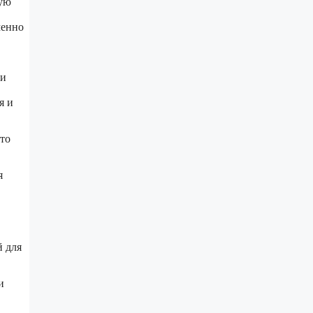
ную
менно
 и
я и
то
я
й для
и