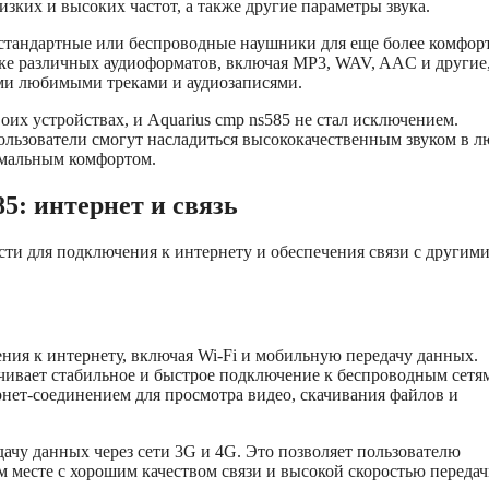
зких и высоких частот, а также другие параметры звука.
стандартные или беспроводные наушники для еще более комфор
ке различных аудиоформатов, включая MP3, WAV, AAC и другие
ими любимыми треками и аудиозаписями.
воих устройствах, и Aquarius cmp ns585 не стал исключением.
ользователи смогут насладиться высококачественным звуком в 
имальным комфортом.
5: интернет и связь
сти для подключения к интернету и обеспечения связи с другим
ния к интернету, включая Wi-Fi и мобильную передачу данных.
ечивает стабильное и быстрое подключение к беспроводным сетя
нет-соединением для просмотра видео, скачивания файлов и
ачу данных через сети 3G и 4G. Это позволяет пользователю
м месте с хорошим качеством связи и высокой скоростью переда