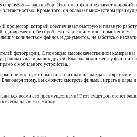
us cmp ns585 — ваш выбор! Этот смартфон предлагает широкий 
й элегантностью. Кроме того, он обладает множеством преимуще
ный процессор, который обеспечивает быструю и плавную работу
й одновременно, без проблем с зависанием или торможением.
льшим количеством файлов и документов, не заботясь о нехватк
бителей фотографии. С помощью высококачественной камеры вы
дут радовать вас и ваших друзей. Благодаря множеству функций и
прямо с мобильного устройства.
сокой четкости, который позволит вам наслаждаться яркими и
Благодаря этому, вы сможете смотреть фильмы, играть в игры и
сладиться всеми его преимуществами! Этот смартфон станет ваш
 всегда на связи с миром.