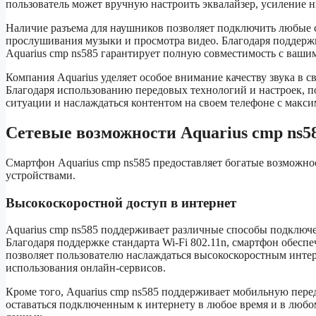
пользователь может вручную настроить эквалайзер, усиление ни
Наличие разъема для наушников позволяет подключить любые 
прослушивания музыки и просмотра видео. Благодаря поддерж
Aquarius cmp ns585 гарантирует полную совместимость с ваш
Компания Aquarius уделяет особое внимание качеству звука в с
Благодаря использованию передовых технологий и настроек, п
ситуации и наслаждаться контентом на своем телефоне с макс
Сетевые возможности Aquarius cmp ns58
Смартфон Aquarius cmp ns585 предоставляет богатые возможно
устройствами.
Высокоскоростной доступ в интернет
Aquarius cmp ns585 поддерживает различные способы подключе
Благодаря поддержке стандарта Wi-Fi 802.11n, смартфон обесп
позволяет пользователю наслаждаться высокоскоростным интер
использования онлайн-сервисов.
Кроме того, Aquarius cmp ns585 поддерживает мобильную перед
оставаться подключенным к интернету в любое время и в любо