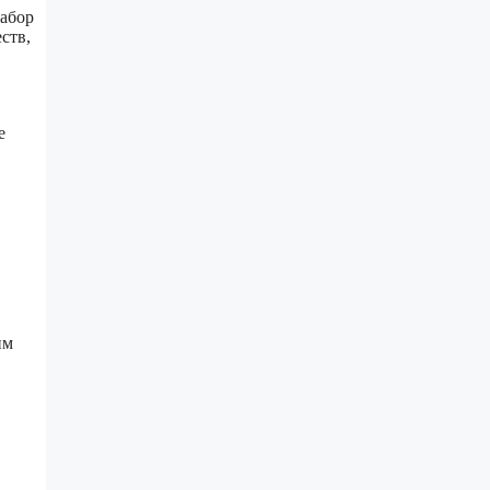
набор
ств,
е
им