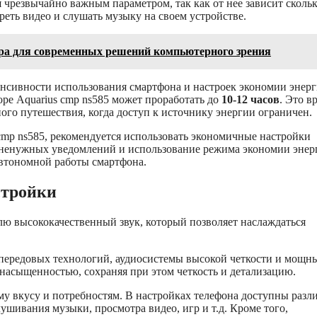
я чрезвычайно важным параметром, так как от нее зависит сколь
реть видео и слушать музыку на своем устройстве.
мера для современных решений компьютерного зрения
енсивности использования смартфона и настроек экономии энерг
ре Aquarius cmp ns585 может проработать до
10-12 часов
. Это в
ого путешествия, когда доступ к источнику энергии ограничен.
cmp ns585, рекомендуется использовать экономичные настройки
е ненужных уведомлений и использование режима экономии энер
автономной работы смартфона.
стройки
лю высококачественный звук, который позволяет наслаждаться
и передовых технологий, аудиосистемы высокой четкости и мощн
 насыщенностью, сохраняя при этом четкость и детализацию.
ему вкусу и потребностям. В настройках телефона доступны разл
шивания музыки, просмотра видео, игр и т.д. Кроме того,