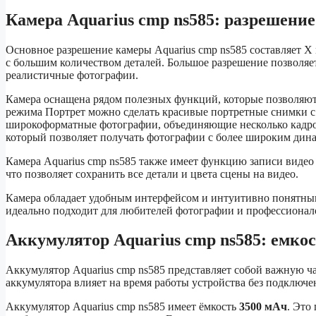
Камера Aquarius cmp ns585: разрешени
Основное разрешение камеры Aquarius cmp ns585 составляет X 
с большим количеством деталей. Большое разрешение позволяет
реалистичные фотографии.
Камера оснащена рядом полезных функций, которые позволяю
режима Портрет можно сделать красивые портретные снимки с
широкоформатные фотографии, объединяющие несколько кадро
который позволяет получать фотографии с более широким дин
Камера Aquarius cmp ns585 также имеет функцию записи видео
что позволяет сохранить все детали и цвета сцены на видео.
Камера обладает удобным интерфейсом и интуитивно понятным
идеально подходит для любителей фотографии и профессионало
Аккумулятор Aquarius cmp ns585: емко
Аккумулятор Aquarius cmp ns585 представляет собой важную ч
аккумулятора влияет на время работы устройства без подключе
Аккумулятор Aquarius cmp ns585 имеет ёмкость
3500 мАч
. Это