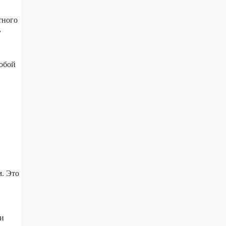
тного
,
любой
и
м. Это
чи