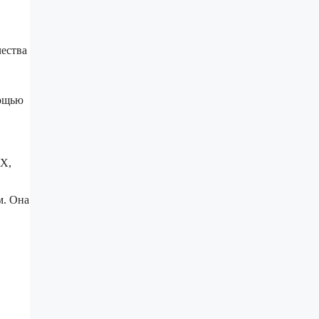
чества
мощью
 X,
м. Она