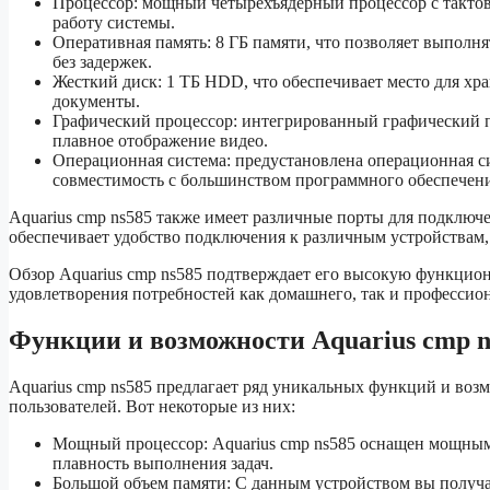
Процессор: мощный четырехъядерный процессор с тактов
работу системы.
Оперативная память: 8 ГБ памяти, что позволяет выполн
без задержек.
Жесткий диск: 1 ТБ HDD, что обеспечивает место для хр
документы.
Графический процессор: интегрированный графический п
плавное отображение видео.
Операционная система: предустановлена операционная си
совместимость с большинством программного обеспечени
Aquarius cmp ns585 также имеет различные порты для подключ
обеспечивает удобство подключения к различным устройствам, 
Обзор Aquarius cmp ns585 подтверждает его высокую функцион
удовлетворения потребностей как домашнего, так и профессио
Функции и возможности Aquarius cmp n
Aquarius cmp ns585 предлагает ряд уникальных функций и воз
пользователей. Вот некоторые из них:
Мощный процессор: Aquarius cmp ns585 оснащен мощным
плавность выполнения задач.
Большой объем памяти: С данным устройством вы получа