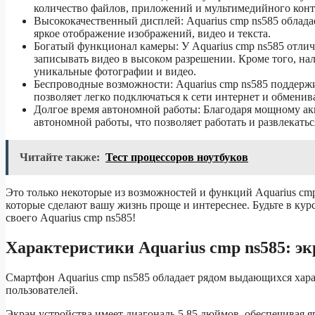
количество файлов, приложений и мультимедийного конте
Высококачественный дисплей: Aquarius cmp ns585 облада
яркое отображение изображений, видео и текста.
Богатый функционал камеры: У Aquarius cmp ns585 отлич
записывать видео в высоком разрешении. Кроме того, на
уникальные фотографии и видео.
Беспроводные возможности: Aquarius cmp ns585 поддержив
позволяет легко подключаться к сети интернет и обмени
Долгое время автономной работы: Благодаря мощному акк
автономной работы, что позволяет работать и развлекатьс
Читайте также:
Тест процессоров ноутбуков
Это только некоторые из возможностей и функций Aquarius cmp
которые сделают вашу жизнь проще и интереснее. Будьте в ку
своего Aquarius cmp ns585!
Характеристики Aquarius cmp ns585: эк
Смартфон Aquarius cmp ns585 обладает рядом выдающихся хар
пользователей.
Экран устройства имеет диагональ 5.85 дюймов, обеспечивая я