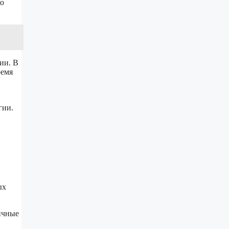
ко
ии. В
ремя
гии.
ых
ичные