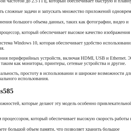
ой частотой до 2.5 ГГц, который обеспечивает быструю и плав
ять сложные задачи и запускать множество приложений одновре
анения большого объема данных, таких как фотографии, видео и
роцессор, который обеспечивает высокое качество изображения
стема Windows 10, которая обеспечивает удобство использовани
я.
ения периферийных устройств, включая HDMI, USB и Ethernet. Э
таким как мониторы, принтеры, сетевые устройства и другие.
альность, простоту в использовании и широкие возможности дл
нального использования.
s585
можностей, которые делают эту модель особенно привлекательно
 процессором, который обеспечивает высокую скорость работы 
ете большой объем памяти, что позволяет хранить большое