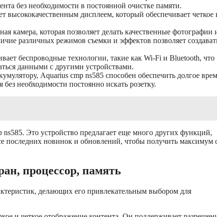
нта без необходимости в постоянной очистке памяти.
ет высококачественным дисплеем, который обеспечивает четкое 
ная камера, которая позволяет делать качественные фотографии 
личие различных режимов съемки и эффектов позволяет создават
ает беспроводные технологии, такие как Wi-Fi и Bluetooth, что
ваться данными с другими устройствами.
умулятору, Aquarius cmp ns585 способен обеспечить долгое вре
я без необходимости постоянно искать розетку.
 ns585. Это устройство предлагает еще много других функций,
рсе последних новинок и обновлений, чтобы получить максимум 
ран, процессор, память
актеристик, делающих его привлекательным выбором для
ркое и четкое отображение контента. Он поддерживает разрешен