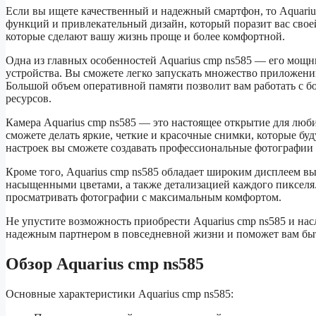
Если вы ищете качественный и надежный смартфон, то Aquari
функций и привлекательный дизайн, который поразит вас свое
которые сделают вашу жизнь проще и более комфортной.
Одна из главных особенностей Aquarius cmp ns585 — его мощ
устройства. Вы сможете легко запускать множество приложени
Большой объем оперативной памяти позволит вам работать с бо
ресурсов.
Камера Aquarius cmp ns585 — это настоящее открытие для лю
сможете делать яркие, четкие и красочные снимки, которые бу
настроек вы сможете создавать профессиональные фотографии 
Кроме того, Aquarius cmp ns585 обладает широким дисплеем вы
насыщенными цветами, а также детализацией каждого пикселя. 
просматривать фотографии с максимальным комфортом.
Не упустите возможность приобрести Aquarius cmp ns585 и на
надежным партнером в повседневной жизни и поможет вам быть
Обзор Aquarius cmp ns585
Основные характеристики Aquarius cmp ns585: