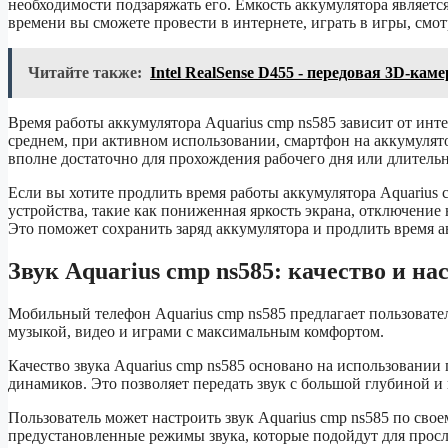
необходимости подзаряжать его. Емкость аккумулятора являетс
времени вы сможете провести в интернете, играть в игры, смот
Читайте также:
Intel RealSense D455 - передовая 3D-ка
Время работы аккумулятора Aquarius cmp ns585 зависит от инт
среднем, при активном использовании, смартфон на аккумулято
вполне достаточно для прохождения рабочего дня или длительн
Если вы хотите продлить время работы аккумулятора Aquarius 
устройства, такие как пониженная яркость экрана, отключени
Это поможет сохранить заряд аккумулятора и продлить время 
Звук Aquarius cmp ns585: качество и на
Мобильный телефон Aquarius cmp ns585 предлагает пользовате
музыкой, видео и играми с максимальным комфортом.
Качество звука Aquarius cmp ns585 основано на использовани
динамиков. Это позволяет передать звук с большой глубиной и
Пользователь может настроить звук Aquarius cmp ns585 по сво
предустановленные режимы звука, которые подойдут для прослу