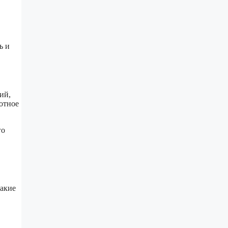
ь и
ий,
лотное
го
такие