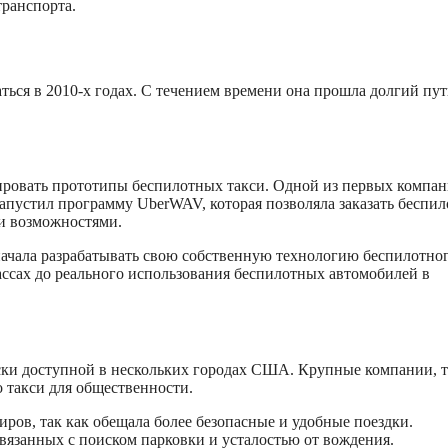
транспорта.
ься в 2010-х годах. С течением времени она прошла долгий пут
ировать прототипы беспилотных такси. Одной из первых компан
 запустил программу UberWAV, которая позволяла заказать беспи
и возможностями.
начала разрабатывать свою собственную технологию беспилотно
ассах до реального использования беспилотных автомобилей в
ески доступной в нескольких городах США. Крупные компании, 
о такси для общественности.
иров, так как обещала более безопасные и удобные поездки.
вязанных с поиском парковки и усталостью от вождения.