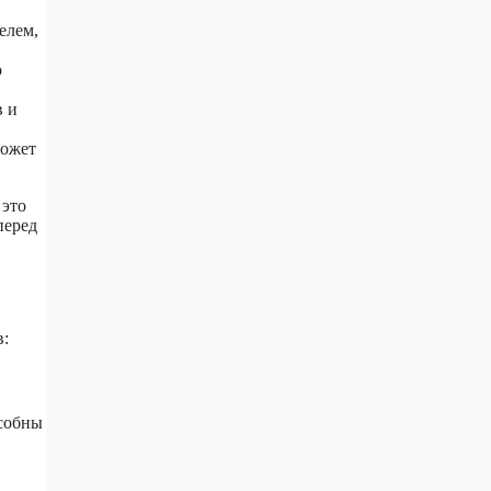
елем,
о
в и
может
 это
перед
в:
особны