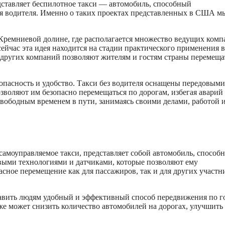
едставляет беспилотное такси — автомобиль, способный
ия водителя. Именно о таких проектах представленных в США м
Кремниевой долине, где располагается множество ведущих комп
ейчас эта идея находится на стадии практического применения в
других компаний позволяют жителям и гостям страны перемеща
пасность и удобство. Такси без водителя оснащены передовыми
зволяют им безопасно перемещаться по дорогам, избегая аварий
свободным временем в пути, занимаясь своими делами, работой 
 самоуправляемое такси, представляет собой автомобиль, способ
выми технологиями и датчиками, которые позволяют ему
сное перемещение как для пассажиров, так и для других участн
ставить людям удобный и эффективный способ передвижения по г
же может снизить количество автомобилей на дорогах, улучшить