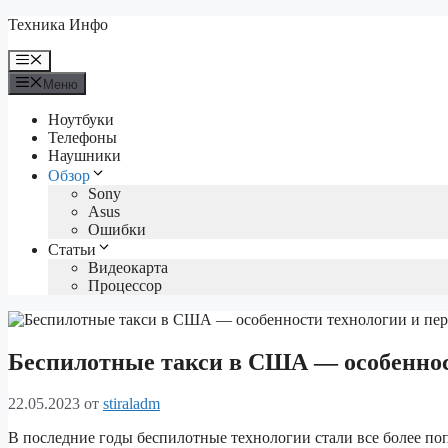
Перейти
Техника Инфо
к
содержимому
Меню
Меню
Ноутбуки
Телефоны
Наушники
Обзор
Sony
Asus
Ошибки
Статьи
Видеокарта
Процессор
Беспилотные такси в США — особеннос
22.05.2023
от
stiraladm
В последние годы беспилотные технологии стали все более поп