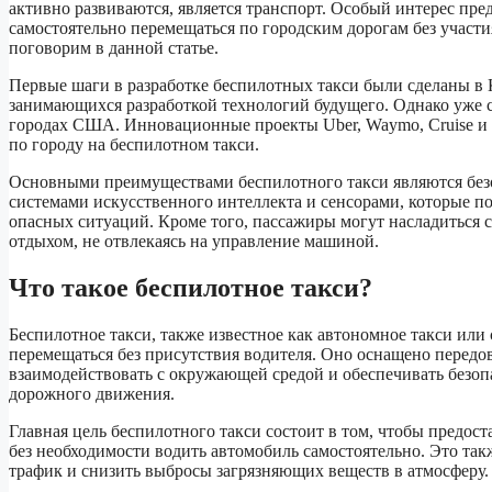
активно развиваются, является транспорт. Особый интерес пр
самостоятельно перемещаться по городским дорогам без участ
поговорим в данной статье.
Первые шаги в разработке беспилотных такси были сделаны в 
занимающихся разработкой технологий будущего. Однако уже с
городах США. Инновационные проекты Uber, Waymo, Cruise и 
по городу на беспилотном такси.
Основными преимуществами беспилотного такси являются безо
системами искусственного интеллекта и сенсорами, которые по
опасных ситуаций. Кроме того, пассажиры могут насладиться 
отдыхом, не отвлекаясь на управление машиной.
Что такое беспилотное такси?
Беспилотное такси, также известное как автономное такси или
перемещаться без присутствия водителя. Оно оснащено передо
взаимодействовать с окружающей средой и обеспечивать безопа
дорожного движения.
Главная цель беспилотного такси состоит в том, чтобы предо
без необходимости водить автомобиль самостоятельно. Это так
трафик и снизить выбросы загрязняющих веществ в атмосферу.