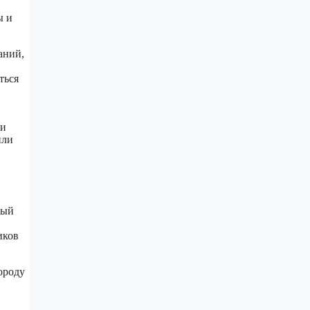
ы и
аний,
ться
 и
или
ный
иков
ороду