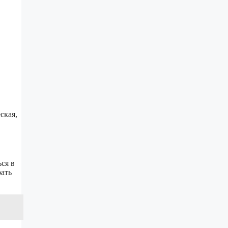
ская,
ся в
рать