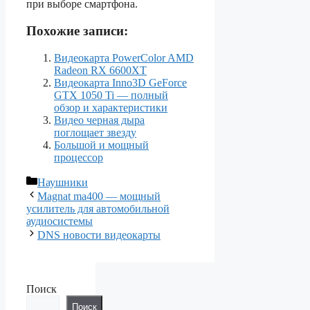
при выборе смартфона.
Похожие записи:
Видеокарта PowerColor AMD
Radeon RX 6600XT
Видеокарта Inno3D GeForce
GTX 1050 Ti — полный
обзор и характеристики
Видео черная дыра
поглощает звезду
Большой и мощный
процессор
Рубрики
Наушники
Magnat ma400 — мощный
усилитель для автомобильной
аудиосистемы
DNS новости видеокарты
Поиск
Поиск