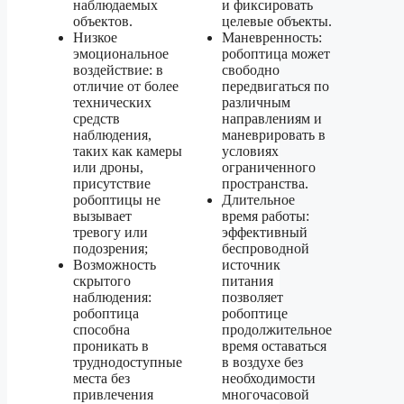
наблюдаемых
и фиксировать
объектов.
целевые объекты.
Низкое
Маневренность:
эмоциональное
робоптица может
воздействие: в
свободно
отличие от более
передвигаться по
технических
различным
средств
направлениям и
наблюдения,
маневрировать в
таких как камеры
условиях
или дроны,
ограниченного
присутствие
пространства.
робоптицы не
Длительное
вызывает
время работы:
тревогу или
эффективный
подозрения;
беспроводной
Возможность
источник
скрытого
питания
наблюдения:
позволяет
робоптица
робоптице
способна
продолжительное
проникать в
время оставаться
труднодоступные
в воздухе без
места без
необходимости
привлечения
многочасовой