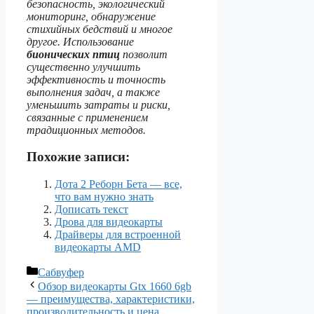
безопасность, экологический
мониторинг, обнаружение
стихийных бедствий и многое
другое. Использование
бионических птиц
позволит
существенно улучшить
эффективность и точность
выполнения задач, а также
уменьшить затраты и риски,
связанные с применением
традиционных методов.
Похожие записи:
Дота 2 Реборн Бета — все,
что вам нужно знать
Дописать текст
Дрова для видеокарты
Драйверы для встроенной
видеокарты AMD
Рубрики
Сабвуфер
Обзор видеокарты Gtx 1660 6gb
— преимущества, характеристики,
производительность и цена