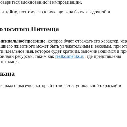
 довериться вдохновению и импровизации.
с и
тайну
, поэтому его кличка должна быть загадочной и
олосатого Питомца
ригинальное прозвище,
которое будет отражать его характер, че
ашнего животного может быть увлекательным и веселым, при эт
ти идеальное имя, которое будет кратким, запоминающимся и пр
онлайн ресурсам, таким как
realkosmetiks.ru
, где представлены
 питомца.
ыкана
ленького рысечка, который отличается уникальной окраской и