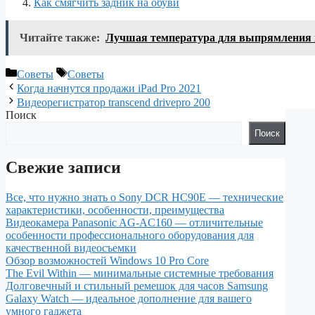
Как смягчить задник на обуви
Читайте также:
Лучшая температура для выпрямления 
Рубрики
Метки
Советы
Советы
Когда начнутся продажи iPad Pro 2021
Видеорегистратор transcend drivepro 200
Поиск
Поиск
Свежие записи
Все, что нужно знать о Sony DCR HC90E — технические
характеристики, особенности, преимущества
Видеокамера Panasonic AG-AC160 — отличительные
особенности профессионального оборудования для
качественной видеосъемки
Обзор возможностей Windows 10 Pro Core
The Evil Within — минимальные системные требования
Долговечный и стильный ремешок для часов Samsung
Galaxy Watch — идеальное дополнение для вашего
умного гаджета