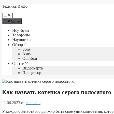
Перейти
Техника Инфо
к
содержимому
Меню
Меню
Ноутбуки
Телефоны
Наушники
Обзор
Sony
Asus
Ошибки
Статьи
Видеокарта
Процессор
Как назвать котенка серого полосатого
11.06.2023
от
stiraladm
У каждого животного должно быть свое уникальное имя, которо