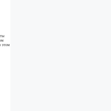
рты
ом
и этом