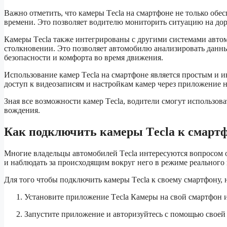
Важно отметить, что камеры Tесla на смартфоне не только обе
времени. Это позволяет водителю мониторить ситуацию на до
Камеры Tесla также интегрированы с другими системами автом
столкновении. Это позволяет автомобилю анализировать данны
безопасности и комфорта во время движения.
Использование камер Tесla на смартфоне является простым и 
доступ к видеозаписям и настройкам камер через приложение н
Зная все возможности камер Tесla, водители смогут использов
вождения.
Как подключить камеры Tесla к смарт
Многие владельцы автомобилей Tесla интересуются вопросом 
и наблюдать за происходящим вокруг него в режиме реального
Для того чтобы подключить камеры Tесla к своему смартфону,
Установите приложение Tесla Камеры на свой смартфон 
Запустите приложение и авторизуйтесь с помощью своей 