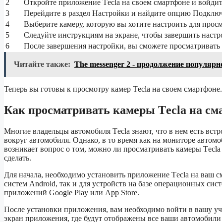
2
Откройте приложение Tесla на своем смартфоне и войдит
3
Перейдите в раздел Настройки и найдите опцию Подключ
4
Выберите камеру, которую вы хотите настроить для просм
5
Следуйте инструкциям на экране, чтобы завершить настр
6
После завершения настройки, вы сможете просматривать 
Читайте также:
The messenger 2 - продолжение популярн
Теперь вы готовы к просмотру камер Tесla на своем смартфоне
Как просматривать камеры Tесla на см
Многие владельцы автомобиля Tесla знают, что в нем есть вст
вокруг автомобиля. Однако, в то время как на мониторе автом
возникает вопрос о том, можно ли просматривать камеры Tесla 
сделать.
Для начала, необходимо установить приложение Tесla на ваш с
систем Android, так и для устройств на базе операционных си
приложений Google Play или App Store.
После установки приложения, вам необходимо войти в вашу уч
экран приложения, где будут отображены все ваши автомобили 