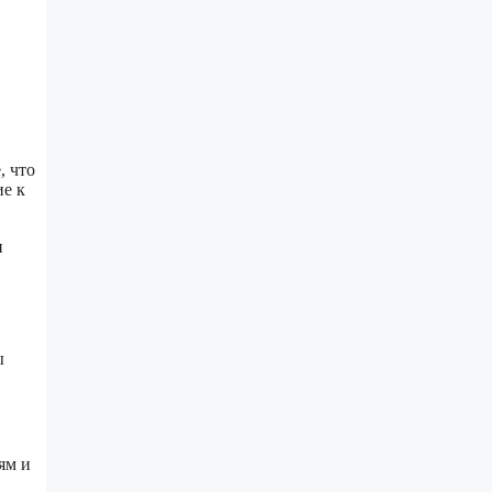
, что
ие к
и
ы
ям и