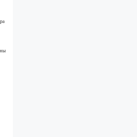
ра
ены