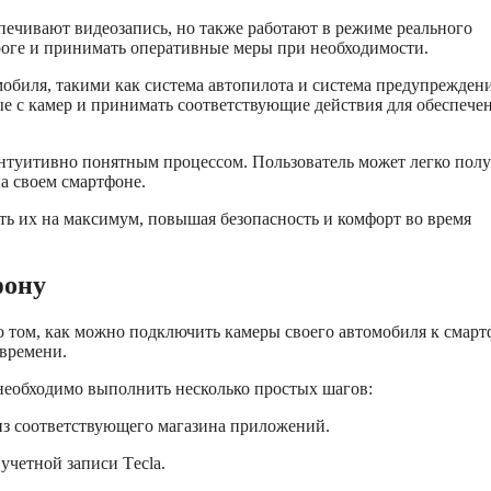
спечивают видеозапись, но также работают в режиме реального
роге и принимать оперативные меры при необходимости.
обиля, такими как система автопилота и система предупреждени
е с камер и принимать соответствующие действия для обеспече
интуитивно понятным процессом. Пользователь может легко пол
а своем смартфоне.
ать их на максимум, повышая безопасность и комфорт во время
фону
о том, как можно подключить камеры своего автомобиля к смар
 времени.
 необходимо выполнить несколько простых шагов:
из соответствующего магазина приложений.
учетной записи Tесla.