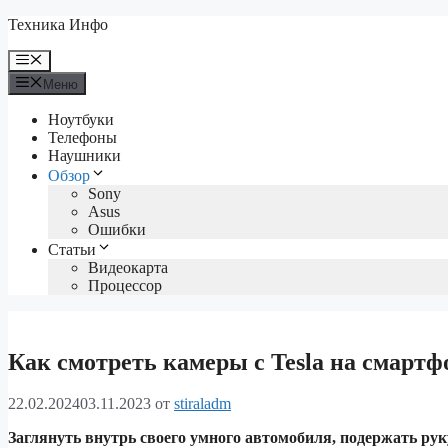
Перейти
Техника Инфо
к
содержимому
Меню
Меню
Ноутбуки
Телефоны
Наушники
Обзор
Sony
Asus
Ошибки
Статьи
Видеокарта
Процессор
Как смотреть камеры с Tesla на смартф
22.02.2024
03.11.2023
от
stiraladm
Заглянуть внутрь своего умного автомобиля, подержать руку 