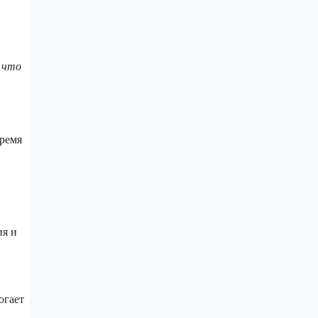
, что
время
ия и
огает