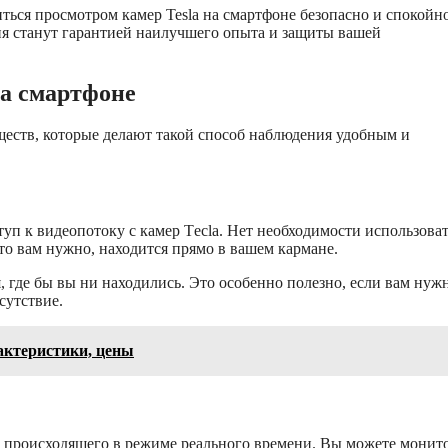
ься просмотром камер Tesla на смартфоне безопасно и спокойно
я станут гарантией наилучшего опыта и защиты вашей
на смартфоне
ществ, которые делают такой способ наблюдения удобным и
уп к видеопотоку с камер Tесla. Нет необходимости использова
то вам нужно, находится прямо в вашем кармане.
, где бы вы ни находились. Это особенно полезно, если вам нуж
сутствие.
рактеристики, цены
се происходящего в режиме реального времени. Вы можете монит