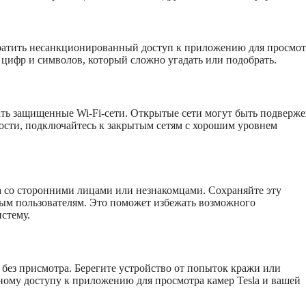
ратить несанкционированный доступ к приложению для просмот
 цифр и символов, который сложно угадать или подобрать.
вать защищенные Wi-Fi-сети. Открытые сети могут быть подверж
ости, подключайтесь к закрытым сетям с хорошим уровнем
a со сторонними лицами или незнакомцами. Сохраняйте эту
ным пользователям. Это поможет избежать возможного
стему.
о без присмотра. Берегите устройство от попыток кражи или
ному доступу к приложению для просмотра камер Tesla и вашей