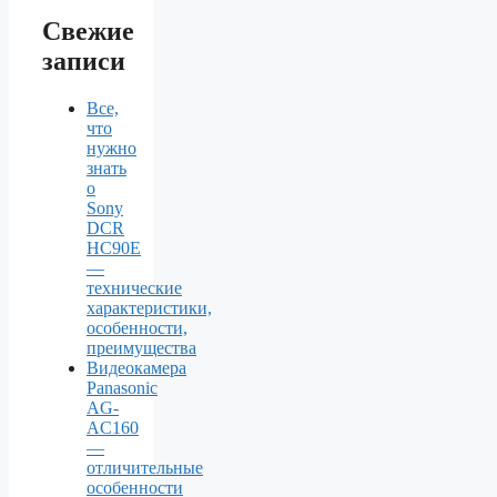
Свежие
записи
Все,
что
нужно
знать
о
Sony
DCR
HC90E
—
технические
характеристики,
особенности,
преимущества
Видеокамера
Panasonic
AG-
AC160
—
отличительные
особенности