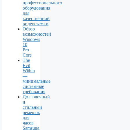
профессионального
оборудования
для
качественной
видеосъемки
Обзор
возможностей
Windows
10
Pro
Core
The
Evil
Within
—
минимальные
системные
требования
Долговечный
и
стильный
ремешок
для
часов
Samsung