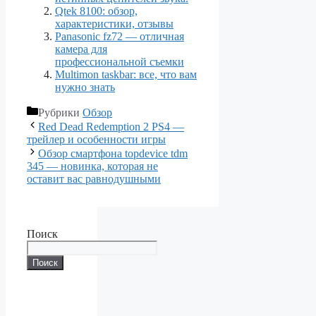
Qtek 8100: обзор,
характеристики, отзывы
Panasonic fz72 — отличная
камера для
профессиональной съемки
Multimon taskbar: все, что вам
нужно знать
Рубрики
Обзор
Red Dead Redemption 2 PS4 —
трейлер и особенности игры
Обзор смартфона topdevice tdm
345 — новинка, которая не
оставит вас равнодушными
Поиск
Поиск