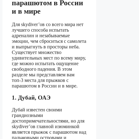
парашютом в России
и в мире
Для skydiver’ов со всего мира нет
лучшего способа испытать
адреналин и незабываемые
эмоции, чем сброситься с самолета
и выпрыгнуть в просторы неба.
Существует множество
удивительных мест по всему миру,
где можно испытать ощущение
свободного падения. В этом
разделе мы представляем вам
топ-3 места для прыжков с
парашютом в России и в мире.
1. Дубай, ОАЭ
Дубай известен своими
грандиозными
достопримечательностями, но для
skydiver’ов главной изюминкой
является прыжок с парашютом над
пальмовыми островами и