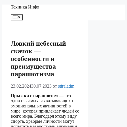
Перейти
Техника Инфо
к
содержимому
Меню
Ловкий небесный
скачок —
особенности и
преимущества
парашютизма
23.02.2024
30.07.2023
от
stiraladm
Прыжки с парашютом
— это
одна из самых захватывающих и
эмоциональных активностей в
мире, которая привлекает людей со
всего мира. Благодаря этому виду
спорта, храбрые личности могут
испытать невероятный адреналин,