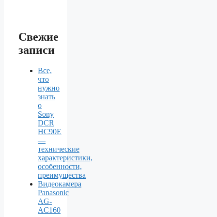
Свежие
записи
Все,
что
нужно
знать
о
Sony
DCR
HC90E
—
технические
характеристики,
особенности,
преимущества
Видеокамера
Panasonic
AG-
AC160