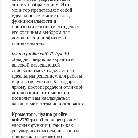
четким изображением. Этот
монитор представляет собой
идеальное сочетание стиля,
функциональности и
производительности, что делает
его отличным выбором для
домашнего или офисного
использования.
iiyama prolite xub2792qsu b1
обладает широким экраном и
высокой разрешающей
способностью, что делает его
идеальным решением для работы,
игр и развлечений. Благодаря
яркому цветопередаче и отличной
детализации, этот монитор
позволит вам наслаждаться
каждым моментом использования.
Кроме того,
iiyama prolite
xub2792qsu b1
оснащен рядом
удобных функций, таких как
регулировка высоты, наклона и
поворота, что делает его