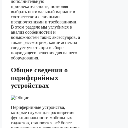
дополнительную
привлекательность, позволяя
выбрать оптимальный вариант в
соответствии с личными
предпочтениями и требованиями.
В этом разделе мы углубимся в
анализ особенностей и
возможностей таких аксессуаров, а
также рассмотрим, какие аспекты
следует учесть при выборе
подходящего решения для вашего
оборудования.
Общие сведения о
периферийных
устройствах
Периферийные устройства,
которые служат для расширения
функциональности мобильных
гаджетов, становятся всё более
популярными в современном мире