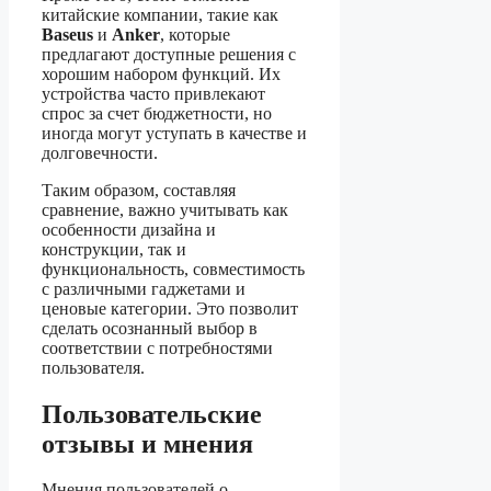
китайские компании, такие как
Baseus
и
Anker
, которые
предлагают доступные решения с
хорошим набором функций. Их
устройства часто привлекают
спрос за счет бюджетности, но
иногда могут уступать в качестве и
долговечности.
Таким образом, составляя
сравнение, важно учитывать как
особенности дизайна и
конструкции, так и
функциональность, совместимость
с различными гаджетами и
ценовые категории. Это позволит
сделать осознанный выбор в
соответствии с потребностями
пользователя.
Пользовательские
отзывы и мнения
Мнения пользователей о