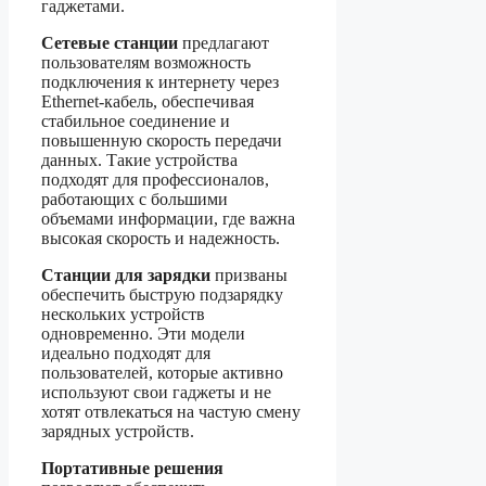
гаджетами.
Сетевые станции
предлагают
пользователям возможность
подключения к интернету через
Ethernet-кабель, обеспечивая
стабильное соединение и
повышенную скорость передачи
данных. Такие устройства
подходят для профессионалов,
работающих с большими
объемами информации, где важна
высокая скорость и надежность.
Станции для зарядки
призваны
обеспечить быструю подзарядку
нескольких устройств
одновременно. Эти модели
идеально подходят для
пользователей, которые активно
используют свои гаджеты и не
хотят отвлекаться на частую смену
зарядных устройств.
Портативные решения