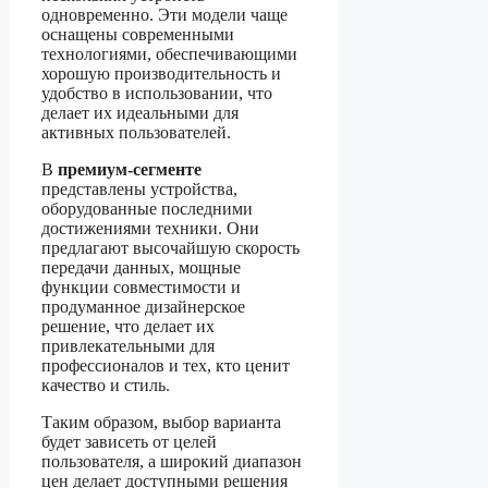
одновременно. Эти модели чаще
оснащены современными
технологиями, обеспечивающими
хорошую производительность и
удобство в использовании, что
делает их идеальными для
активных пользователей.
В
премиум-сегменте
представлены устройства,
оборудованные последними
достижениями техники. Они
предлагают высочайшую скорость
передачи данных, мощные
функции совместимости и
продуманное дизайнерское
решение, что делает их
привлекательными для
профессионалов и тех, кто ценит
качество и стиль.
Таким образом, выбор варианта
будет зависеть от целей
пользователя, а широкий диапазон
цен делает доступными решения