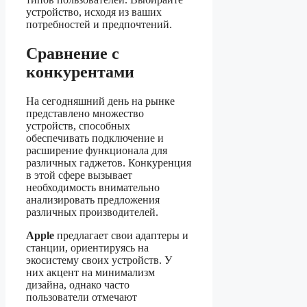
устройство, исходя из ваших
потребностей и предпочтений.
Сравнение с
конкурентами
На сегодняшний день на рынке
представлено множество
устройств, способных
обеспечивать подключение и
расширение функционала для
различных гаджетов. Конкуренция
в этой сфере вызывает
необходимость внимательно
анализировать предложения
различных производителей.
Apple
предлагает свои адаптеры и
станции, ориентируясь на
экосистему своих устройств. У
них акцент на минимализм
дизайна, однако часто
пользователи отмечают