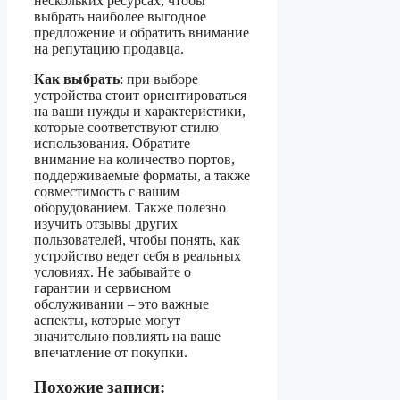
нескольких ресурсах, чтобы
выбрать наиболее выгодное
предложение и обратить внимание
на репутацию продавца.
Как выбрать
: при выборе
устройства стоит ориентироваться
на ваши нужды и характеристики,
которые соответствуют стилю
использования. Обратите
внимание на количество портов,
поддерживаемые форматы, а также
совместимость с вашим
оборудованием. Также полезно
изучить отзывы других
пользователей, чтобы понять, как
устройство ведет себя в реальных
условиях. Не забывайте о
гарантии и сервисном
обслуживании – это важные
аспекты, которые могут
значительно повлиять на ваше
впечатление от покупки.
Похожие записи: