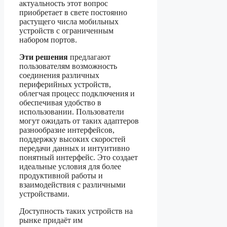
актуальность этот вопрос
приобретает в свете постоянно
растущего числа мобильных
устройств с ограниченным
набором портов.
Эти решения
предлагают
пользователям возможность
соединения различных
периферийных устройств,
облегчая процесс подключения и
обеспечивая удобство в
использовании. Пользователи
могут ожидать от таких адаптеров
разнообразие интерфейсов,
поддержку высоких скоростей
передачи данных и интуитивно
понятный интерфейс. Это создает
идеальные условия для более
продуктивной работы и
взаимодействия с различными
устройствами.
Доступность таких устройств на
рынке придаёт им