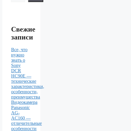
Свежие
записи
Все, что
нужно
знать о
Sony
DCR
HC90E —
технические
характеристики,
особенности,
преимущества
Видеокамера
Panasonic
AG-
AC160 —
отличительные
особенности