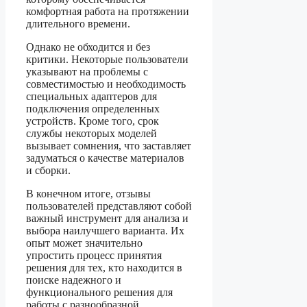
комфортная работа на протяжении
длительного времени.
Однако не обходится и без
критики. Некоторые пользователи
указывают на проблемы с
совместимостью и необходимость
специальных адаптеров для
подключения определенных
устройств. Кроме того, срок
службы некоторых моделей
вызывает сомнения, что заставляет
задуматься о качестве материалов
и сборки.
В конечном итоге, отзывы
пользователей представляют собой
важный инструмент для анализа и
выбора наилучшего варианта. Их
опыт может значительно
упростить процесс принятия
решения для тех, кто находится в
поиске надежного и
функционального решения для
работы с разнообразной