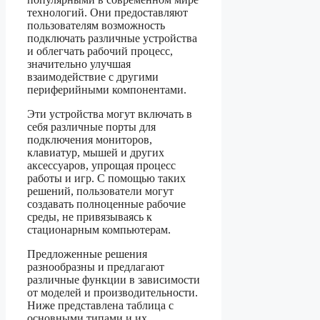
технологий. Они предоставляют
пользователям возможность
подключать различные устройства
и облегчать рабочий процесс,
значительно улучшая
взаимодействие с другими
периферийными компонентами.
Эти устройства могут включать в
себя различные порты для
подключения мониторов,
клавиатур, мышей и других
аксессуаров, упрощая процесс
работы и игр. С помощью таких
решений, пользователи могут
создавать полноценные рабочие
среды, не привязываясь к
стационарным компьютерам.
Предложенные решения
разнообразны и предлагают
различные функции в зависимости
от моделей и производительности.
Ниже представлена таблица с
основными типами и их