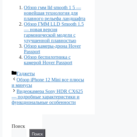
Обзор гмм lld smooth 1 5 —
новейшая технология для
плавного рельефа ландшафта
Обзор ГММ LLD Smooth 1.5
— новая версия
гармонической модели с
улучшенной плавностью
Обзор камеры-дрона Hover
Passport
Обзор беспилотника с
камерой Hover Passport
Рубрики
Гаджеты
Обзор iPhone 12 Mini все плюсы
и минусы
Видеокамера Sony HDR CX625
— подробные характеристики и
функциональные особенности
Поиск
Поиск