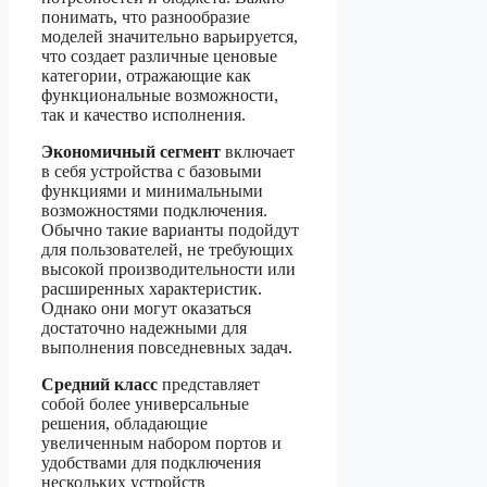
понимать, что разнообразие
моделей значительно варьируется,
что создает различные ценовые
категории, отражающие как
функциональные возможности,
так и качество исполнения.
Экономичный сегмент
включает
в себя устройства с базовыми
функциями и минимальными
возможностями подключения.
Обычно такие варианты подойдут
для пользователей, не требующих
высокой производительности или
расширенных характеристик.
Однако они могут оказаться
достаточно надежными для
выполнения повседневных задач.
Средний класс
представляет
собой более универсальные
решения, обладающие
увеличенным набором портов и
удобствами для подключения
нескольких устройств