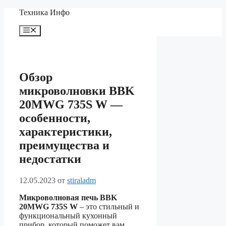
Перейти
Техника Инфо
к
содержимому
Меню
Обзор
микроволновки BBK
20MWG 735S W —
особенности,
характеристики,
преимущества и
недостатки
12.05.2023
от
stiraladm
Микроволновая печь BBK
20MWG 735S W
– это стильный и
функциональный кухонный
прибор, который поможет вам