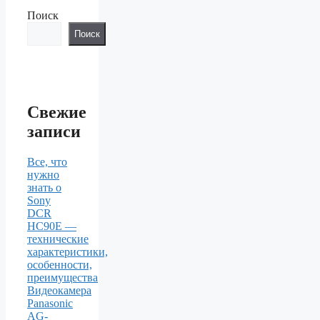
Поиск
Поиск
Свежие
записи
Все, что
нужно
знать о
Sony
DCR
HC90E —
технические
характеристики,
особенности,
преимущества
Видеокамера
Panasonic
AG-