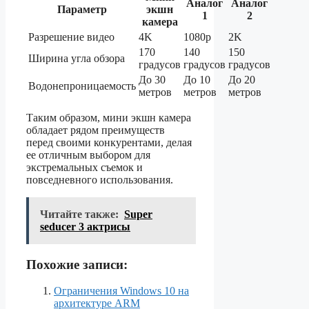
Аналог
Аналог
Параметр
экшн
1
2
камера
Разрешение видео
4K
1080p
2K
170
140
150
Ширина угла обзора
градусов
градусов
градусов
До 30
До 10
До 20
Водонепроницаемость
метров
метров
метров
Таким образом, мини экшн камера
обладает рядом преимуществ
перед своими конкурентами, делая
ее отличным выбором для
экстремальных съемок и
повседневного использования.
Читайте также:
Super
seducer 3 актрисы
Похожие записи:
Ограничения Windows 10 на
архитектуре ARM