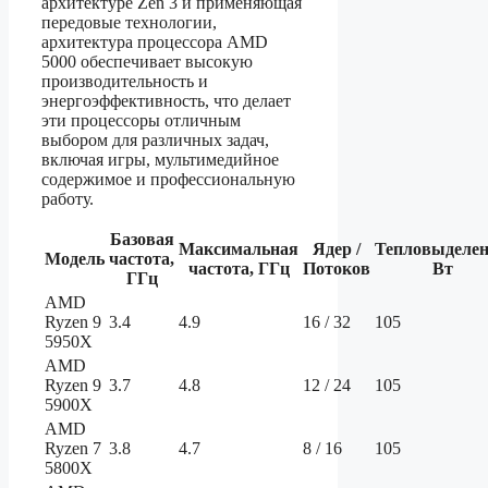
архитектуре Zen 3 и применяющая
передовые технологии,
архитектура процессора AMD
5000 обеспечивает высокую
производительность и
энергоэффективность, что делает
эти процессоры отличным
выбором для различных задач,
включая игры, мультимедийное
содержимое и профессиональную
работу.
Базовая
Максимальная
Ядер /
Тепловыделен
Модель
частота,
частота, ГГц
Потоков
Вт
ГГц
AMD
Ryzen 9
3.4
4.9
16 / 32
105
5950X
AMD
Ryzen 9
3.7
4.8
12 / 24
105
5900X
AMD
Ryzen 7
3.8
4.7
8 / 16
105
5800X