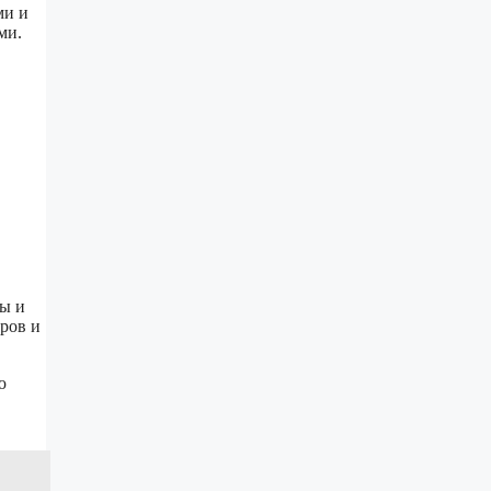
ми и
ми.
мы и
ров и
ю