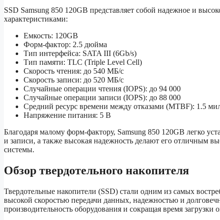
SSD Samsung 850 120GB представляет собой надежное и высо
характеристиками:
Емкость: 120GB
Форм-фактор: 2.5 дюйма
Тип интерфейса: SATA III (6Gb/s)
Тип памяти: TLC (Triple Level Cell)
Скорость чтения: до 540 МБ/с
Скорость записи: до 520 МБ/с
Случайные операции чтения (IOPS): до 94 000
Случайные операции записи (IOPS): до 88 000
Средний ресурс времени между отказами (MTBF): 1.5 ми
Напряжение питания: 5 В
Благодаря малому форм-фактору, Samsung 850 120GB легко уста
и записи, а также высокая надежность делают его отличным 
системы.
Обзор твердотельного накопителя
Твердотельные накопители (SSD) стали одним из самых востр
высокой скоростью передачи данных, надежностью и долговеч
производительность оборудования и сокращая время загрузки