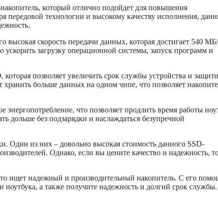
накопитель, который отлично подойдет для повышения
ря передовой технологии и высокому качеству исполнения, дан
дежность.
о высокая скорость передачи данных, которая достигает 540 МБ/
но ускорить загрузку операционной системы, запуск программ и
 которая позволяет увеличить срок службы устройства и защити
 хранить больше данных на одном чипе, что позволяет накопит
 энергопотребление, что позволяет продлить время работы ноу
ать дольше без подзарядки и наслаждаться безупречной
ки. Один из них – довольно высокая стоимость данного SSD-
изводителей. Однако, если вы цените качество и надежность, т
 кто ищет надежный и производительный накопитель. С его пом
и ноутбука, а также получите надежность и долгий срок службы.