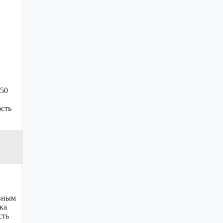
850
сть
ивным
ка
сть