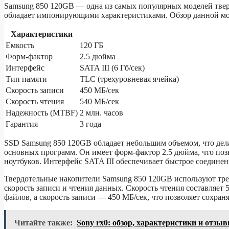
Samsung 850 120GB — одна из самых популярных моделей тве
обладает импонирующими характеристиками. Обзор данной мод
Характеристики
Емкость
120 ГБ
Форм-фактор
2.5 дюйма
Интерфейс
SATA III (6 Гб/сек)
Тип памяти
TLC (трехуровневая ячейка)
Скорость записи
450 МБ/сек
Скорость чтения
540 МБ/сек
Надежность (MTBF)
2 млн. часов
Гарантия
3 года
SSD Samsung 850 120GB обладает небольшим объемом, что дел
основных программ. Он имеет форм-фактор 2.5 дюйма, что поз
ноутбуков. Интерфейс SATA III обеспечивает быстрое соединен
Твердотельные накопители Samsung 850 120GB используют тре
скорость записи и чтения данных. Скорость чтения составляет
файлов, а скорость записи — 450 МБ/сек, что позволяет сохран
Читайте также:
Sony rx0: обзор, характеристики и отзы