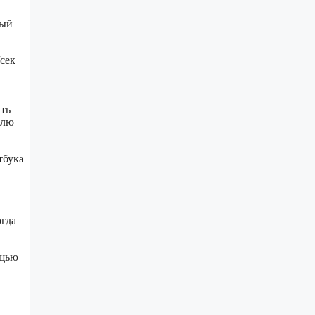
ный
сек
ть
елю
тбука
огда
ощью