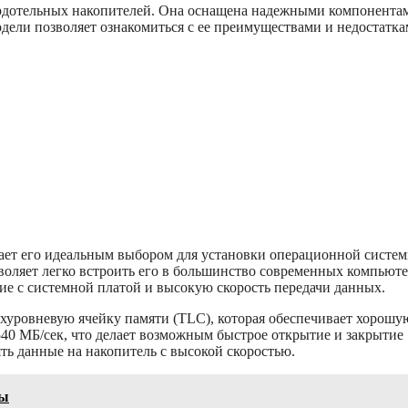
рдотельных накопителей. Она оснащена надежными компонента
ели позволяет ознакомиться с ее преимуществами и недостатка
ает его идеальным выбором для установки операционной систе
воляет легко встроить его в большинство современных компьюте
ие с системной платой и высокую скорость передачи данных.
хуровневую ячейку памяти (TLC), которая обеспечивает хорошу
 540 МБ/сек, что делает возможным быстрое открытие и закрытие
ять данные на накопитель с высокой скоростью.
вы