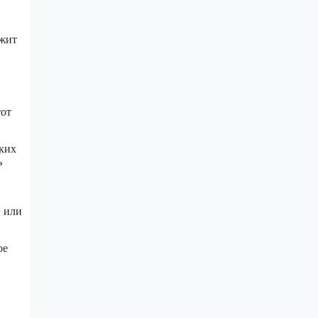
ужит
тот
ьких
ь
и или
ое