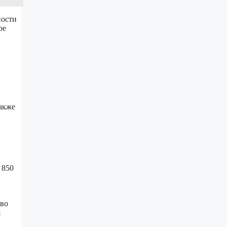
ности
ре
акже
 850
 во
я