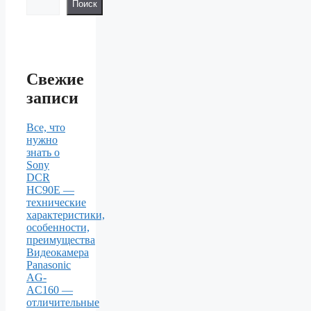
Поиск
Свежие
записи
Все, что
нужно
знать о
Sony
DCR
HC90E —
технические
характеристики,
особенности,
преимущества
Видеокамера
Panasonic
AG-
AC160 —
отличительные