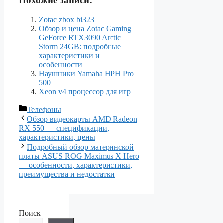
Похожие записи:
Zotac zbox bi323
Обзор и цена Zotac Gaming
GeForce RTX3090 Arctic
Storm 24GB: подробные
характеристики и
особенности
Наушники Yamaha HPH Pro
500
Xeon v4 процессор для игр
Рубрики
Телефоны
Обзор видеокарты AMD Radeon
RX 550 — спецификации,
характеристики, цены
Подробный обзор материнской
платы ASUS ROG Maximus X Hero
— особенности, характеристики,
преимущества и недостатки
Поиск