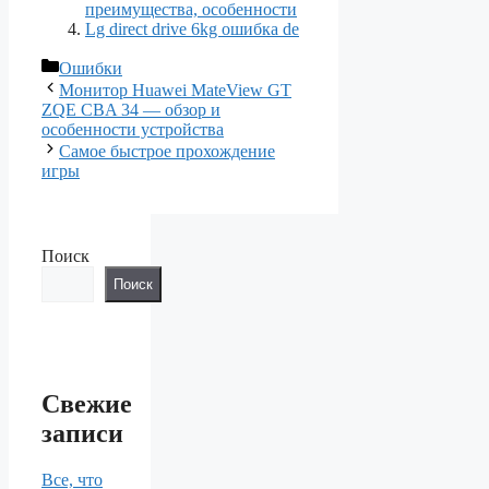
преимущества, особенности
Lg direct drive 6kg ошибка de
Рубрики
Ошибки
Монитор Huawei MateView GT
ZQE CBA 34 — обзор и
особенности устройства
Самое быстрое прохождение
игры
Поиск
Поиск
Свежие
записи
Все, что