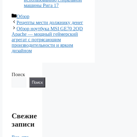
машины Рига 17
Рубрики
Обзор
Рецепты мести должнику денег
Обзор ноутбука MSI GE70 2QD
Apache — мощный геймерский
агрегат с потрясающим
производительности и ярким
дизайном
Поиск
Поиск
Свежие
записи