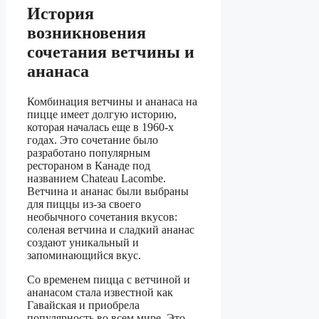
История
возникновения
сочетания ветчины и
ананаса
Комбинация ветчины и ананаса на
пицце имеет долгую историю,
которая началась еще в 1960-х
годах. Это сочетание было
разработано популярным
рестораном в Канаде под
названием Chateau Lacombe.
Ветчина и ананас были выбраны
для пиццы из-за своего
необычного сочетания вкусов:
соленая ветчина и сладкий ананас
создают уникальный и
запоминающийся вкус.
Со временем пицца с ветчиной и
ананасом стала известной как
Гавайская и приобрела
популярность во всем мире. Это