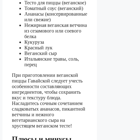
Тесто для пиццы (веганское)
Томатный соус (веганский)
Ананасы (консервированные
или свежие)
Нежирная веганская ветчина
из сезамового или соевого
белка
Кукуруза
Красный лук
Веганский сыр
Итальянские травы, соль,
перец
При приготовлении веганской
пиццы Гавайской следует учесть
особенности составляющих
ингредиентов, чтобы сохранить
вкус и текстуру блюда.
Насладитесь сочным сочетанием
сладковатых ананасов, пикантной
ветчины и нежного
вегетарианского сыра на
хрустящем веганском тесте!
Плюсы и минусы