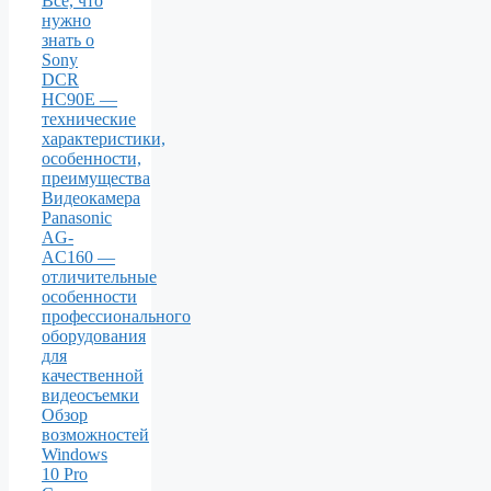
Все, что
нужно
знать о
Sony
DCR
HC90E —
технические
характеристики,
особенности,
преимущества
Видеокамера
Panasonic
AG-
AC160 —
отличительные
особенности
профессионального
оборудования
для
качественной
видеосъемки
Обзор
возможностей
Windows
10 Pro