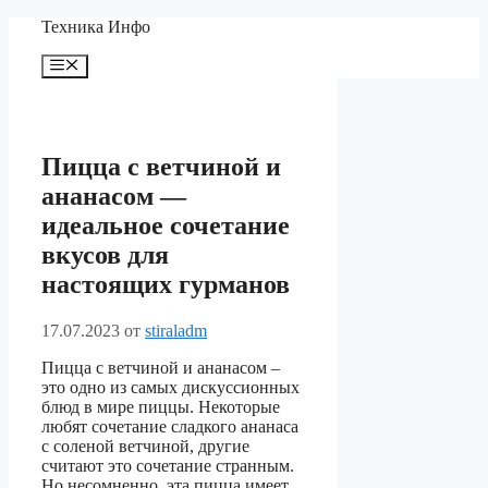
Перейти
Техника Инфо
к
содержимому
Меню
Пицца с ветчиной и
ананасом —
идеальное сочетание
вкусов для
настоящих гурманов
17.07.2023
от
stiraladm
Пицца с ветчиной и ананасом –
это одно из самых дискуссионных
блюд в мире пиццы. Некоторые
любят сочетание сладкого ананаса
с соленой ветчиной, другие
считают это сочетание странным.
Но несомненно, эта пицца имеет