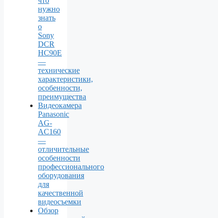
что
нужно
знать
о
Sony
DCR
HC90E
—
технические
характеристики,
особенности,
преимущества
Видеокамера
Panasonic
AG-
AC160
—
отличительные
особенности
профессионального
оборудования
для
качественной
видеосъемки
Обзор