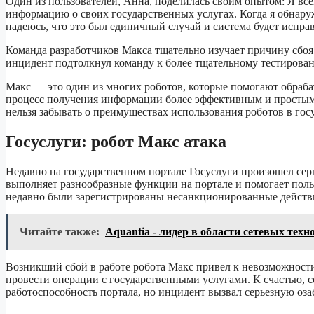
Один из пользователей, Анна, поделилась своим опытом: Я вс
информацию о своих государственных услугах. Когда я обнаруж
надеюсь, что это был единичный случай и система будет испра
Команда разработчиков Макса тщательно изучает причину сбоя
инцидент подтолкнул команду к более тщательному тестирова
Макс — это один из многих роботов, которые помогают обрабат
процесс получения информации более эффективным и простым д
нельзя забывать о преимуществах использования роботов в гос
Госуслуги: робот Макс атака
Недавно на государственном портале Госуслуги произошел сер
выполняет разнообразные функции на портале и помогает поль
недавно были зарегистрированы несанкционированные действия
Читайте также:
Aquantia - лидер в области сетевых техн
Возникший сбой в работе робота Макс привел к невозможности
провести операции с государственными услугами. К счастью, 
работоспособность портала, но инцидент вызвал серьезную оза