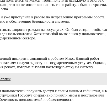
егда полагалась на Макса, чтобы получить надежную и быструю
ила, что он не может выполнить свою работу, я была потрясена.
влена.
 и уже приступила к работе по исправлению программы робота.
нию и обеспечению безопасности системы.
ывать запросы граждан на госуслугах. Он был создан, чтобы сд
ля пользователей. Хотя этот сбой вызвал шок у пользователей,
ударственном секторе.
ьезный инцидент, связанный с роботом Макс. Данный робот
зователям получить доступ к государственным услугам. Однако,
 робота, которые вызвали настоящую атаку на систему.
ологий
 пользователей получить доступ к своим личным кабинетам, а т
сотрудники Госуслуг оперативно приняли меры и восстановили
боченность пользователей и общественности.