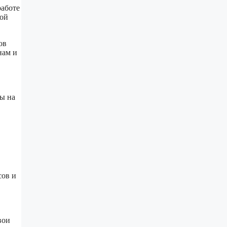
работе
той
ов
нам и
ы на
сов и
вои