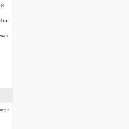
 Я
 Этот
елать
акже