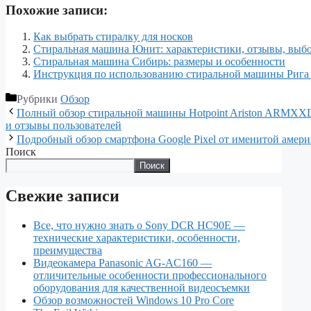
Похожие записи:
Как выбрать стиралку для носков
Стиральная машина Юнит: характеристики, отзывы, выбо
Стиральная машина Сибирь: размеры и особенности
Инструкция по использованию стиральной машины Рига
Рубрики
Обзор
Полный обзор стиральной машины Hotpoint Ariston ARMXXD
и отзывы пользователей
Подробный обзор смартфона Google Pixel от именитой амер
Поиск
Поиск
Свежие записи
Все, что нужно знать о Sony DCR HC90E —
технические характеристики, особенности,
преимущества
Видеокамера Panasonic AG-AC160 —
отличительные особенности профессионального
оборудования для качественной видеосъемки
Обзор возможностей Windows 10 Pro Core