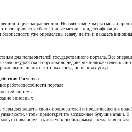
шленной и целенаправленной. Неизвестные хакеры смогли прон
 которое привело к сбою. Точные мотивы и идентификация
безопасности уже определены задачу найти и наказать виновны
твиям для пользователей государственного портала. Все операц
ызвало неудобства и обусловило недоверие пользователей к сист
сроков выполнения некоторых государственных услуг.
ействия Госуслуг:
ние работоспособности портала
имостей системы
азание виновных
е меры для защиты своих пользователей и предотвращения под
 уязвимости, чтобы предотвратить возможные будущие атаки. В
и могут снова получать доступ к необходимым государственным