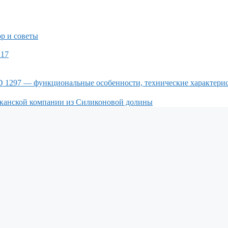
р и советы
 17
 1297 — функциональные особенности, технические характери
иканской компании из Силиконовой долины