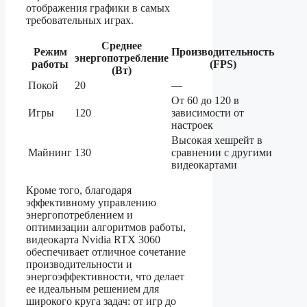
отображения графики в самых
требовательных играх.
Среднее
Режим
Производительность
энергопотребление
работы
(FPS)
(Вт)
Покой
20
—
От 60 до 120 в
Игры
120
зависимости от
настроек
Высокая хешрейт в
Майнинг
130
сравнении с другими
видеокартами
Кроме того, благодаря
эффективному управлению
энергопотреблением и
оптимизации алгоритмов работы,
видеокарта Nvidia RTX 3060
обеспечивает отличное сочетание
производительности и
энергоэффективности, что делает
ее идеальным решением для
широкого круга задач: от игр до