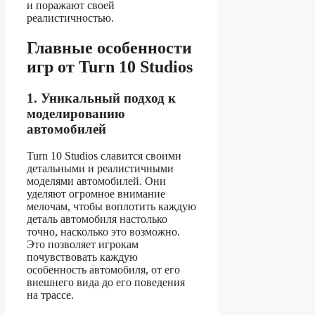
и поражают своей
реалистичностью.
Главные особенности
игр от Turn 10 Studios
1. Уникальный подход к
моделированию
автомобилей
Turn 10 Studios славится своими
детальными и реалистичными
моделями автомобилей. Они
уделяют огромное внимание
мелочам, чтобы воплотить каждую
деталь автомобиля настолько
точно, насколько это возможно.
Это позволяет игрокам
почувствовать каждую
особенность автомобиля, от его
внешнего вида до его поведения
на трассе.