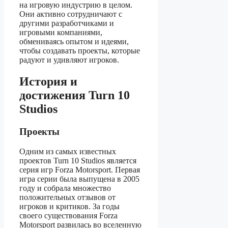
на игровую индустрию в целом.
Они активно сотрудничают с
другими разработчиками и
игровыми компаниями,
обмениваясь опытом и идеями,
чтобы создавать проекты, которые
радуют и удивляют игроков.
История и
достижения Turn 10
Studios
Проекты
Одним из самых известных
проектов Turn 10 Studios является
серия игр Forza Motorsport. Первая
игра серии была выпущена в 2005
году и собрала множество
положительных отзывов от
игроков и критиков. За годы
своего существования Forza
Motorsport развилась во вселенную