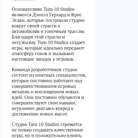
Основателями Turn 10 Studios
являются Дэниэл Герхард и Крис
Эсаки, которые построили студию
вокруг своей страсти к
автомобилям и гоночным трассам.
Благодаря этой страсти и
энтузиазму, Turn 10 Studios создает
игры, которые идеально передают
атмосферу гонок и вызывают
настоящие эмоции у игроков.
Команда разработчиков студии
состоит из опытных специалистов,
которые постоянно работают над
совершенствованием игровых
механик и воплощением новых
идей. Они постоянно обучаются и
совершенствуют свои навыки,
неуклонно двигаясь вперед к
достижению новых высот.
Студия Turn 10 Studios стремится
не только создавать качественные
игры, но и положительно влиять