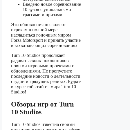
Введено новое соревнование
10 вузов с уникальными
трассами и призами
Эти обновления позволяют
игрокам в полной мере
насладиться гоночным миром
Forza Motorsport и принять участие
в захватывающих соревнованиях.
Turn 10 Studios продолжает
радовать своих поклонников
новыми игровыми проектами и
обновлениями. Не пропустите
последние новости о деятельности
студии и грядущих релизах. Будьте
в курсе событий из мира Turn 10
Studios!
Обзоры игр от Turn
10 Studios
Turn 10 Studios известна своими
качественными проектами в сфере