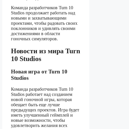
Команда разработчиков Turn 10
Studios продолжает работать над
новыми и захватывающими
проектами, чтобы радовать своих
поклонников и удивлять своими
достижениями в области
гоночных симуляторов.
Новости из мира Turn
10 Studios
Новая игра от Turn 10
Studios
Команда разработчиков Turn 10
Studios работает над созданием
новой гоночной игры, которая
обещает быть еще лучше
предыдущих проектов. Игра будет
иметь улучшенный геймплей и
новые возможности, чтобы
удовлетворить желания всех