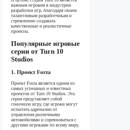
важным игроком в индустрии
разработки игр, благодаря своим
талантливым разработчикам и
стремлению создавать
качественные и реалистичные
проекты.
Популярные игровые
серии от Turn 10
Studios
1. Проект Forza
Проект Forza является одним из
самых успешных и известных
проектов от Turn 10 Studios. Эта
серия представляет собой
гоночную игру, где игроки могут
испытать адреналин от
управления различными
автомобилями и соревноваться с
другими игроками по всему миру.