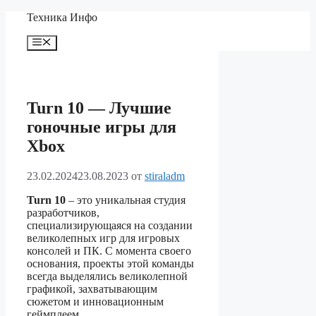
Перейти
Техника Инфо
к
содержимому
Меню
Turn 10 — Лучшие
гоночные игры для
Xbox
23.02.2024
23.08.2023
от
stiraladm
Turn 10
– это уникальная студия
разработчиков,
специализирующаяся на создании
великолепных игр для игровых
консолей и ПК. С момента своего
основания, проекты этой команды
всегда выделялись великолепной
графикой, захватывающим
сюжетом и инновационным
геймплеем.