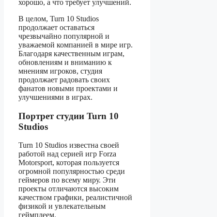
хорошо, а что требует улучшений.
В целом, Turn 10 Studios
продолжает оставаться
чрезвычайно популярной и
уважаемой компанией в мире игр.
Благодаря качественным играм,
обновлениям и вниманию к
мнениям игроков, студия
продолжает радовать своих
фанатов новыми проектами и
улучшениями в играх.
Портрет студии Turn 10
Studios
Turn 10 Studios известна своей
работой над серией игр Forza
Motorsport, которая пользуется
огромной популярностью среди
геймеров по всему миру. Эти
проекты отличаются высоким
качеством графики, реалистичной
физикой и увлекательным
геймплеем.