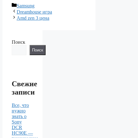
Рубрики
Samsung
Dreamhouse игра
Amd zen 3 цена
Поиск
Поиск
Свежие
записи
Все, что
нужно
знать о
Sony
DCR
HC90E —