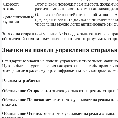
Скорость
Этот значок позволяет вам выбрать желаему
отжима
различными опциями, такими как лаваш, де
Одна из особенностей стиральной машины A
Дополнительные
предварительная стирка, дополнительное оп
функции
управления можно легко активировать эти ф
Значки на стиральной машине Ardo подсказывают вам, как прав
обозначений поможет вам получить отличные результаты стир
Значки на панели управления стираль
Стандартные значки на панели управления стиральной машиной
Нужно быть в курсе значения каждого значка, чтобы правиль
этом разделе я расскажу о расшифровке значков, которые вы м
Режимы работы
Обозначение Стирка
: этот значок указывает на режим стирки
Обозначение Полоскание
: этот значок указывает на режим по
отжима.
Обозначение Отжим
: этот значок указывает на режим отжима.