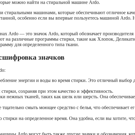
торые можно найти на стиральной машине Ardo.
и стиральными машинами, которые обеспечивают отличное кач
утанной, особенно если вы впервые пользуетесь машиной Ardo. 
ах Ardo — это значок Ardo, который обозначает производителя
ют на различные программы стирки, такие как Хлопок, Деликатн
грамму для определенного типа ткани.
сшифровка значков
do:
ребление энергии и воды во время стирки. Это отличный выбор 
 стирки, сохраняя при этом качество и эффективность.
ки нежных тканей, таких как шелк или шерсть. Она обеспечивае
 тщательно смыть моющее средство с белья, что обеспечивает ег
 стирки на определенное время. Она удобна, если вы хотите, чт
шины Ardo могут быть также другие значки и обозначения, ко