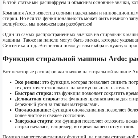
В этой статье мы расшифруем и объясним основные значки, ко
Компания Ardo известна своими надежными и инновационным
стирки. Но вся эта функциональность может быть немного зап
волнуйтесь, мы поможем вам разобраться!
Один из самых распространенных значков на стиральных машин
машины. Также на панели могут быть значки, которые указыва
Синтетика и т.д. Эти значки помогут вам выбрать нужную про
Функции стиральной машины Ardo: ра
Вот некоторые расшифровки значков на стиральной машине Ar
Эко режим:
это функция, которая позволяет снизить пот
тех, кто хочет сэкономить на коммунальных платежах.
Быстрая стирка:
эта функция позволяет сократить время
Деликатная стирка:
эта функция предназначена для стир
бережный уход за такими материалами.
Ополаскивание:
функция ополаскивания позволяет более
более чистое и свежее состояние.
Задержка старта:
эта функция позволяет отложить начало
стирка началась, например, во время вашего отсутствия.
Помимо вышеперечисленных функций, на панели стиральной ма