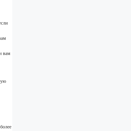
если
вам
и вам
рую
 более