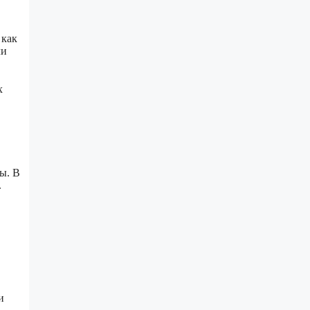
 как
ли
х
ы. В
.
и