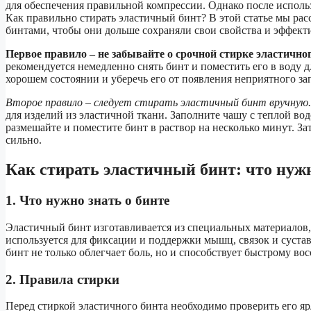
для обеспечения правильной компрессии. Однако после исполь
Как правильно стирать эластичный бинт? В этой статье мы ра
бинтами, чтобы они дольше сохраняли свои свойства и эффект
Первое правило – не забывайте о срочной стирке эластичног
рекомендуется немедленно снять бинт и поместить его в воду д
хорошем состоянии и уберечь его от появления неприятного за
Второе правило – следует стирать эластичный бинт вручную.
для изделий из эластичной ткани. Заполните чашу с теплой во
размешайте и поместите бинт в раствор на несколько минут. З
сильно.
Как стирать эластичный бинт: чтo нуж
1. Чтo нужно знать о бинте
Эластичный бинт изготавливается из специальных материалов,
используется для фиксации и поддержки мышц, связок и суста
бинт не только облегчает боль, но и способствует быстрому во
2. Правила стирки
Перед стиркой эластичного бинта необходимо проверить его 