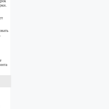
срок
рки.
ет
овать
.
е
инта
ы