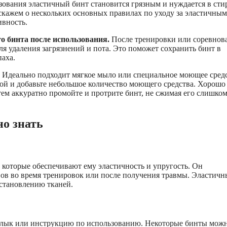
зования эластичный бинт становится грязным и нуждается в сти
сскажем о нескольких основных правилах по уходу за эластичны
ивность.
о бинта после использования.
После тренировки или соревнов
ля удаления загрязнений и пота. Это поможет сохранить бинт в
паха.
Идеально подходит мягкое мыло или специальное моющее сред
дой и добавьте небольшое количество моющего средства. Хорошо
атем аккуратно промойте и протрите бинт, не сжимая его слишко
но знать
 которые обеспечивают ему эластичность и упругость. Он
вов во время тренировок или после получения травмы. Эластич
сстановлению тканей.
ярлык или инструкцию по использованию. Некоторые бинты мож