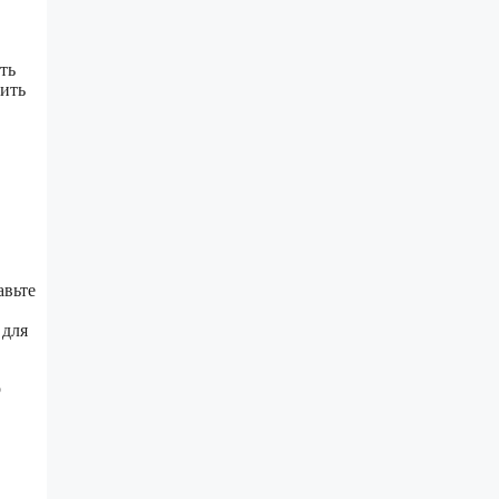
ть
лить
авьте
 для
о