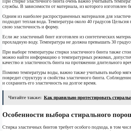
При стирке эластичного бинта очень важно учитывать температу
службы. В зависимости от материала, из которого изготовлен 
Одним из наиболее распространенных материалов для эластичн
подходит теплая вода. Температура около 40 градусов Цельсия 
свою эластичность и форму.
Если же эластичный бинт изготовлен из синтетических материа
прохладную воду. Температура не должна превышать 30 градус
При выборе температуры стирки эластичного бинта также стои
можно найти информацию о температурных режимах, допустим
качество и эластичность бинта на протяжении длительного вре
Помимо температуры воды, важно также учитывать выбор мягк
повредит структуру и свойства эластичного бинта. Соблюден
и сохранить его эластичность на долгое время.
Читайте также:
Как правильно протестировать стирал
Особенности выбора стирального поро
Стирка эластичных бинтов требует особого подхода, в том чис