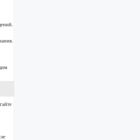
дений.
вания.
ющим
гайте
сле