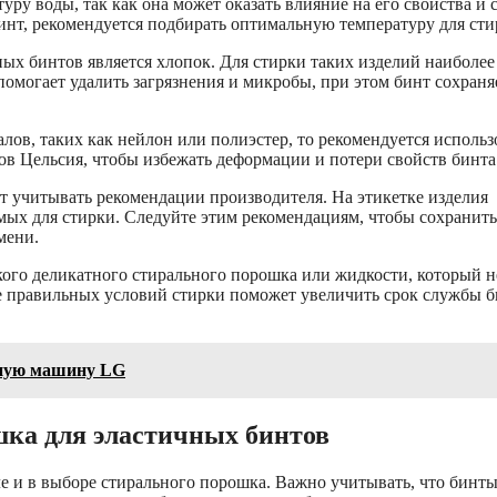
ру воды, так как она может оказать влияние на его свойства и 
бинт, рекомендуется подбирать оптимальную температуру для сти
ых бинтов является хлопок. Для стирки таких изделий наиболее
помогает удалить загрязнения и микробы, при этом бинт сохраня
лов, таких как нейлон или полиэстер, то рекомендуется использ
ов Цельсия, чтобы избежать деформации и потери свойств бинта
т учитывать рекомендации производителя. На этикетке изделия
ых для стирки. Следуйте этим рекомендациям, чтобы сохранить
мени.
ого деликатного стирального порошка или жидкости, который н
ие правильных условий стирки поможет увеличить срок службы б
ьную машину LG
шка для эластичных бинтов
ле и в выборе стирального порошка. Важно учитывать, что бинт