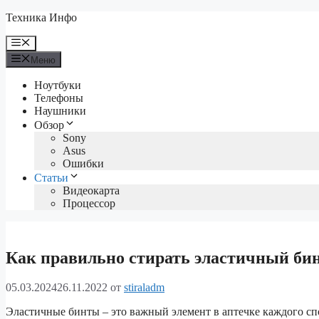
Перейти
Техника Инфо
к
содержимому
Меню
Меню
Ноутбуки
Телефоны
Наушники
Обзор
Sony
Asus
Ошибки
Статьи
Видеокарта
Процессор
Как правильно стирать эластичный би
05.03.2024
26.11.2022
от
stiraladm
Эластичные бинты – это важный элемент в аптечке каждого спо