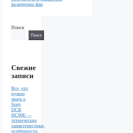
включении фар
Поиск
Поиск
Свежие
записи
Все, что
нужно
знать о
Sony
DCR
HC90E —
технические
характеристики,
особенности,