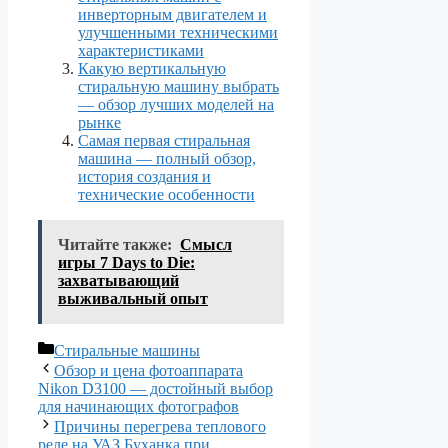
инверторным двигателем и
улучшенными техническими
характеристиками
Какую вертикальную
стиральную машину выбрать
— обзор лучших моделей на
рынке
Самая первая стиральная
машина — полный обзор,
история создания и
технические особенности
Читайте также:
Смысл
игры 7 Days to Die:
захватывающий
выживальный опыт
Рубрики
Стиральные машины
Обзор и цена фотоаппарата
Nikon D3100 — достойный выбор
для начинающих фотографов
Причины перегрева теплового
реле на УАЗ Буханка при